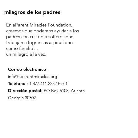
milagros de los padres
En aParent Miracles Foundation,
creemos que podemos ayudar a los
padres con custodia solteros que
trabajan a lograr sus aspiraciones
como familia ...
un milagro a la vez.
Correo electrónico
:
info@aparentmiracles.org
Teléfono
:
1.877.411.2282
Ext 1
Dirección postal:
PO Box 5108, Atlanta,
Georgia 30302
Únase a la lista de correo de aPM