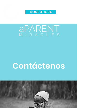
DONE AHORA
espanol
Contáctenos