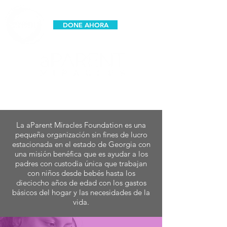
DONE AHORA
espanol
La aParent Miracles Foundation es una
pequeña organización sin fines de lucro
estacionada en el estado de Georgia con
una
misión benéfica que es ayudar a los
padres con custodia única que trabajan
con niños desde bebés hasta los
dieciocho años de edad con los gastos
básicos del hogar y las necesidades de la
vida.